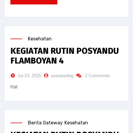
Kesehatan
KEGIATAN RUTIN POSYANDU
FLAMBOYAN 4
Jul 23, 2025
userposting
2 Comments
Hal
Berita Gateway
Kesehatan