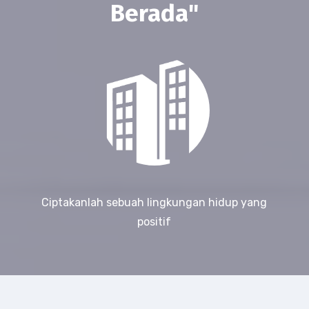
Berada"
Ciptakanlah sebuah lingkungan hidup yang
positif